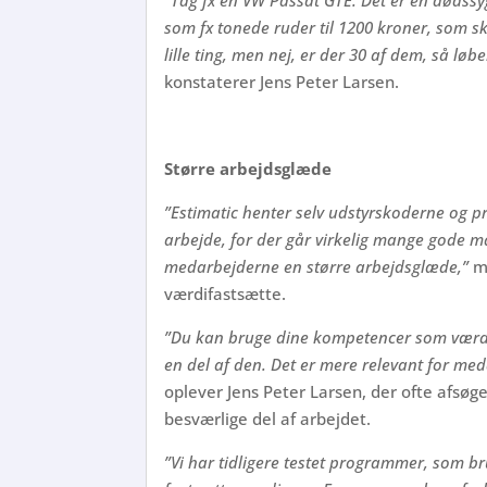
”Tag fx en VW Passat GTE. Det er en dødssyg
som fx tonede ruder til 1200 kroner, som s
lille ting, men nej, er der 30 af dem, så løb
konstaterer Jens Peter Larsen.
Større arbejdsglæde
”Estimatic henter selv udstyrskoderne og pri
arbejde, for der går virkelig mange gode 
medarbejderne en større arbejdsglæde,”
mæ
værdifastsætte.
”Du kan bruge dine kompetencer som værdif
en del af den. Det er mere relevant for me
oplever Jens Peter Larsen, der ofte afsø
besværlige del af arbejdet.
”Vi har tidligere testet programmer, som b