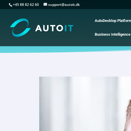
+45 88 82 62 60
support@autoit.dk
AutoDesktop Platfor
Business Intelligence