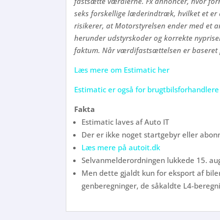
fastsætte værdierne. Fx annoncer, hvor for
seks forskellige læderindtræk, hvilket et er
risikerer, at Motorstyrelsen ender med et a
herunder udstyrskoder og korrekte nypriser. 
faktum. Når værdifastsættelsen er baseret 
Læs mere om Estimatic her
Estimatic er også for brugtbilsforhandlere
Fakta
Estimatic laves af Auto IT
Der er ikke noget startgebyr eller abo
Læs mere på autoit.dk
Selvanmelderordningen lukkede 15. au
Men dette gjaldt kun for eksport af bil
genberegninger, de såkaldte L4-beregning