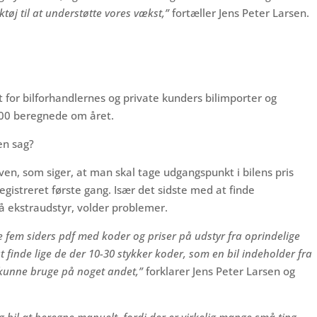
tøj til at understøtte vores vækst,”
fortæller Jens Peter Larsen.
t for bilforhandlernes og private kunders bilimporter og
8000 beregnede om året.
en sag?
loven, som siger, at man skal tage udgangspunkt i bilens pris
registreret første gang. Især det sidste med at finde
å ekstraudstyr, volder problemer.
 fem siders pdf med koder og priser på udstyr fra oprindelige
t finde lige de der 10-30 stykker koder, som en bil indeholder fra
 kunne bruge på noget andet,”
forklarer Jens Peter Larsen og