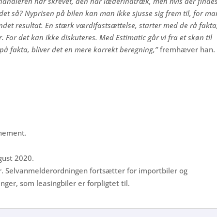
handleren har skrevet, den har læderindtræk, men hvis der finde
 det så? Nyprisen på bilen kan man ikke sjusse sig frem til, for ma
ndet resultat. En stærk værdifastsættelse, starter med de rå fakta
For det kan ikke diskuteres. Med Estimatic går vi fra et skøn til
på fakta, bliver det en mere korrekt beregning,”
fremhæver han.
nnement.
gust 2020.
er. Selvanmelderordningen fortsætter for importbiler og
er, som leasingbiler er forpligtet til.