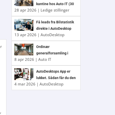
kantine hos Auto IT (30
28 apr 2026
|
Ledige stillinger
timer/uge)
Få leads fra Bilstatistik
direkte i AutoDesktop
13 apr 2026
|
AutoDesktop
r
Ordinær
generalforsamling i
8 apr 2026
|
Auto IT
Auto IT A/S 2026
AutoDesktops App er
lukket. Sådan får du den
4 mar 2026
|
AutoDesktop
nye app
r