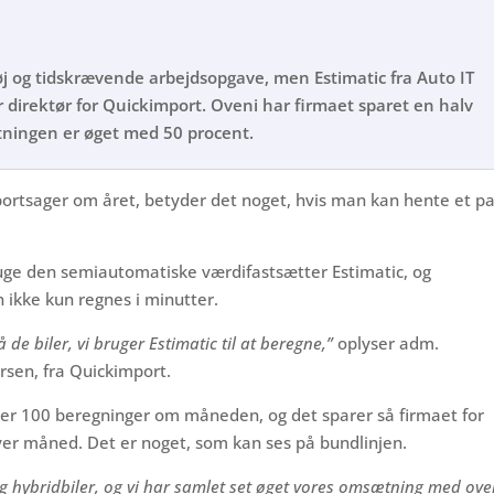
røj og tidskrævende arbejdsopgave, men Estimatic fra Auto IT
r direktør for Quickimport. Oveni har firmaet sparet en halv
ningen er øget med 50 procent.
ortsager om året, betyder det noget, hvis man kan hente et pa
uge den semiautomatiske værdifastsætter Estimatic, og
n ikke kun regnes i minutter.
de biler, vi bruger Estimatic til at beregne,”
oplyser adm.
rsen, fra Quickimport.
over 100 beregninger om måneden, og det sparer så firmaet for
er måned. Det er noget, som kan ses på bundlinjen.
g hybridbiler, og vi har samlet set øget vores omsætning med ove