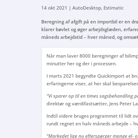
14 okt 2021
|
AutoDesktop
,
Estimatic
Beregning af afgift på en importbil er en d
klarer bøvlet og øger arbejdsglæden, erfare
måneds arbejdstid – hver måned, og omsæt
Når man laver 8000 beregninger af bilimp
minutter her og der i processen.
I marts 2021 begyndte Quickimport at br
erfaringerne viser, at her skal besparelse
”Vi sparer op til en times sagsbehandling på 
direktør og værdifastsætter, Jens Peter La
Indtil videre bruges programmet til lidt 
rundt regnet en halv måneds arbejde – hv
”Markedet lige nu efterspørger mange el- o