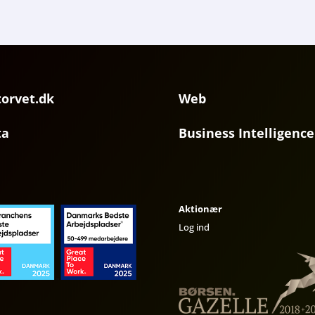
torvet.dk
Web
ta
Business Intelligence
Aktionær
Log ind