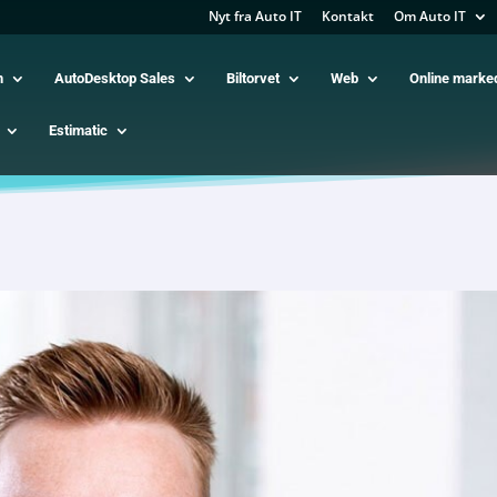
Nyt fra Auto IT
Kontakt
Om Auto IT
m
AutoDesktop Sales
Biltorvet
Web
Online marke
Estimatic