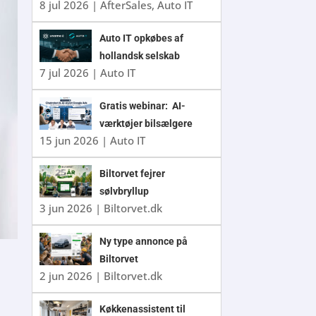
8 jul 2026
|
AfterSales
,
Auto IT
Auto IT opkøbes af
hollandsk selskab
7 jul 2026
|
Auto IT
Gratis webinar: AI-
værktøjer bilsælgere
15 jun 2026
|
Auto IT
ikke kan undvære
Biltorvet fejrer
sølvbryllup
3 jun 2026
|
Biltorvet.dk
Ny type annonce på
Biltorvet
2 jun 2026
|
Biltorvet.dk
Køkkenassistent til