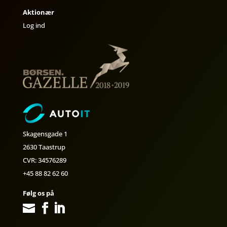
Aktionær
Log ind
Skagensgade 1
2630 Taastrup
CVR: 34576289
+45 88 82 62 60
Følg os på