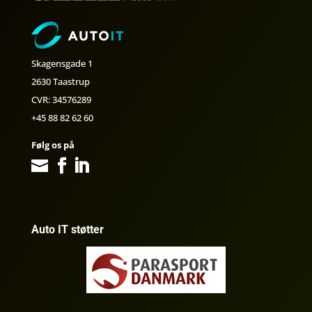
Skagensgade 1
2630 Taastrup
CVR: 34576289
+45 88 82 62 60
Følg os på
Auto IT støtter