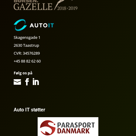
Skagensgade 1
2630 Taastrup
CVR: 34576289
+45 88 82 62 60
Følg os på
Auto IT støtter