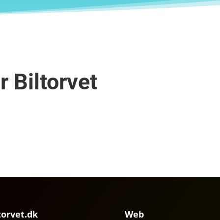
 Biltorvet
torvet.dk
Web