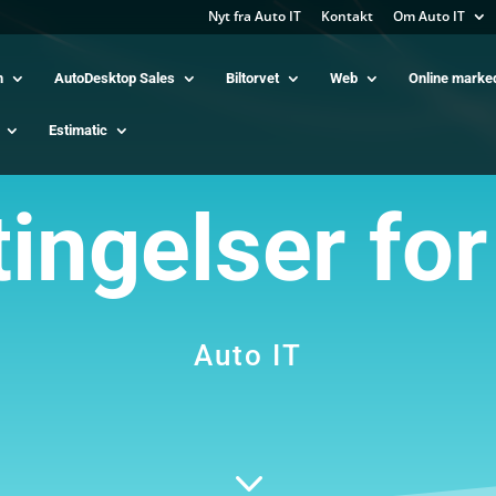
Nyt fra Auto IT
Kontakt
Om Auto IT
m
AutoDesktop Sales
Biltorvet
Web
Online marke
Estimatic
ingelser for 
Auto IT
3