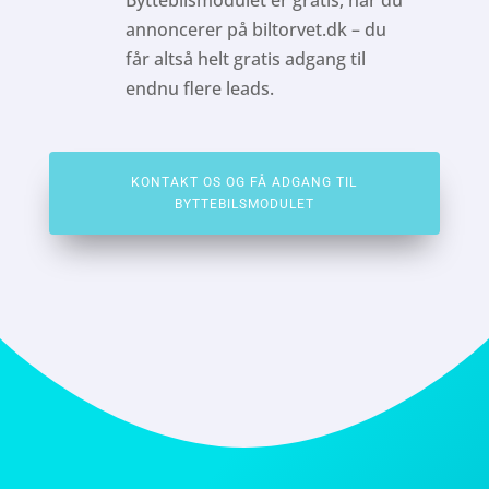
Byttebilsmodulet er gratis, når du
annoncerer på biltorvet.dk – du
får altså helt gratis adgang til
endnu flere leads.
KONTAKT OS OG FÅ ADGANG TIL
BYTTEBILSMODULET