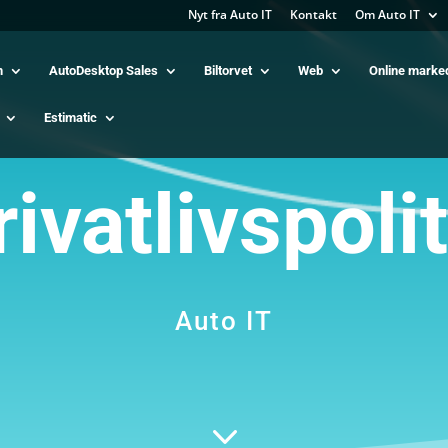
Nyt fra Auto IT
Kontakt
Om Auto IT
m
AutoDesktop Sales
Biltorvet
Web
Online marke
Estimatic
rivatlivspolit
Auto IT
3