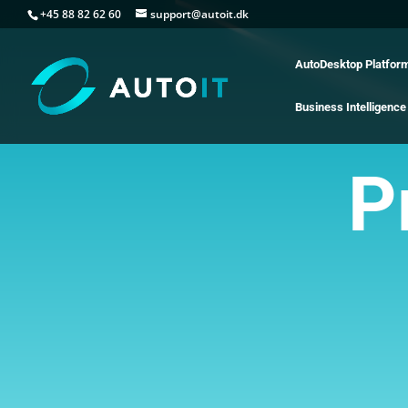
+45 88 82 62 60
support@autoit.dk
AutoDesktop Platfor
Business Intelligence
P