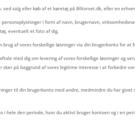
. ved salg eller køb af et køretøj på Biltorvet.dk, eller en erhv
dine personoplysninger i form af navn, brugernavn, virksomhedsn
øj, eventuelt et foto af dig.
rug af vores forskellige løsninger via din brugerkonto for at f
tale med dig om levering af vores forskellige løsninger og servic
 sker på baggrund af vores legitime interesse i at forbedre vore
nger til din brugerkonto med andre, medmindre du har givet dit 
i hele den periode, hvor du aktivt bruger kontoen og i en peri