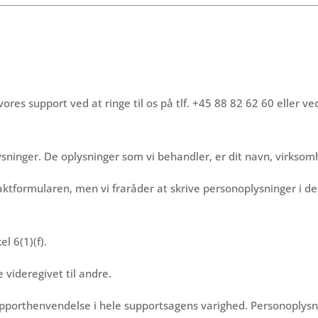
es support ved at ringe til os på tlf. +45 88 82 62 60 eller ved
lysninger. De oplysninger som vi behandler, er dit navn, virks
ntaktformularen, men vi fraråder at skrive personoplysninger i d
l 6(1)(f).
e videregivet til andre.
pporthenvendelse i hele supportsagens varighed. Personoplysn