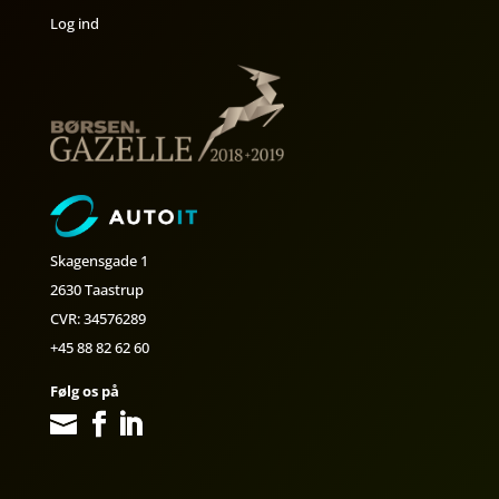
Log ind
Skagensgade 1
2630 Taastrup
CVR: 34576289
+45 88 82 62 60
Følg os på