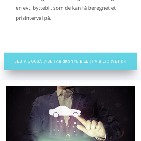
en evt. byttebil, som de kan få beregnet et
prisinterval på.
JEG VIL OGSÅ VISE FABRIKSNYE BILER PÅ BILTORVET.DK