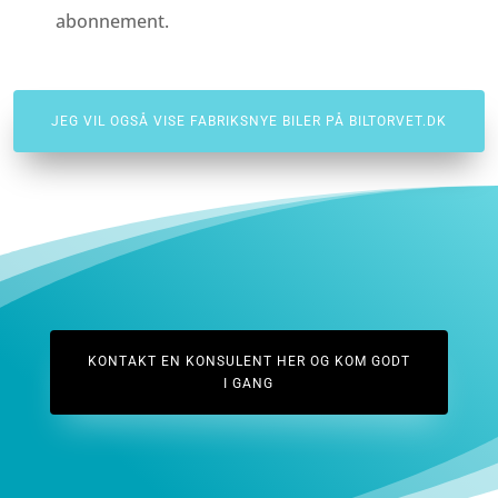
abonnement.
JEG VIL OGSÅ VISE FABRIKSNYE BILER PÅ BILTORVET.DK
KONTAKT EN KONSULENT HER OG KOM GODT
I GANG