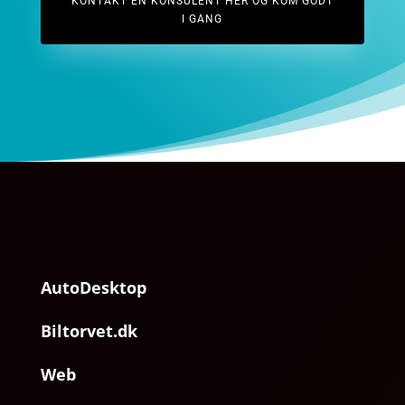
KONTAKT EN KONSULENT HER OG KOM GODT
I GANG
AutoDesktop
Biltorvet.dk
Web