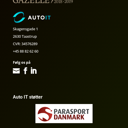
Skagensgade 1
2630 Taastrup
CVR: 34576289
+45 88 82 62 60
Følg os på
Auto IT støtter