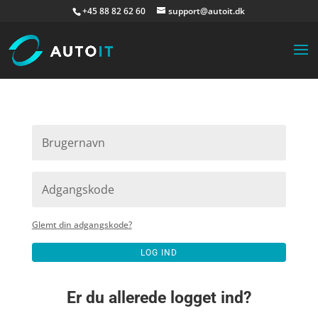
+45 88 82 62 60
support@autoit.dk
Glemt din adgangskode?
LOG IND
Er du allerede logget ind?