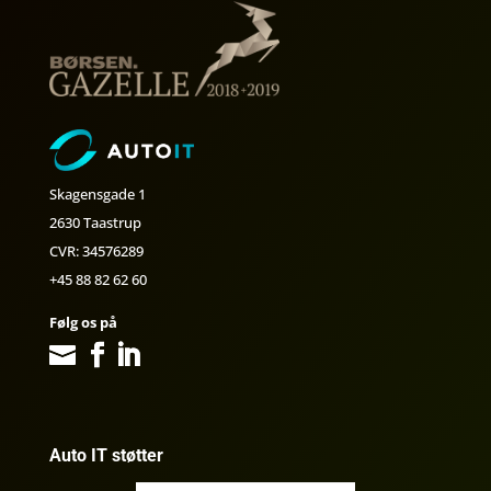
Skagensgade 1
2630 Taastrup
CVR: 34576289
+45 88 82 62 60
Følg os på
Auto IT støtter