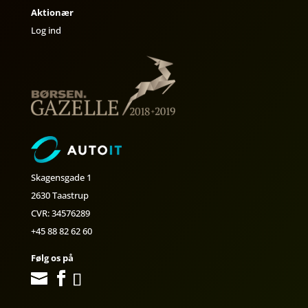
Aktionær
Log ind
Skagensgade 1
2630 Taastrup
CVR: 34576289
+45 88 82 62 60
Følg os på