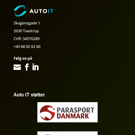
Skagensgade 1
2630 Taastrup
CVR: 34576289
+45 88 82 62 60
Følg os på
Auto IT støtter