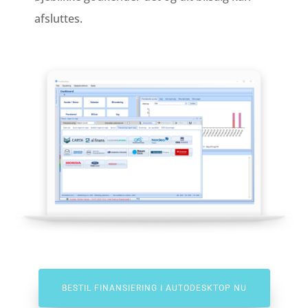
afsluttes.
BESTIL FINANSIERING I AUTODESKTOP NU