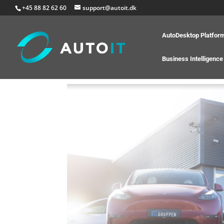
+45 88 82 62 60
support@autoit.dk
AutoDesktop Platfor
Business Intelligence