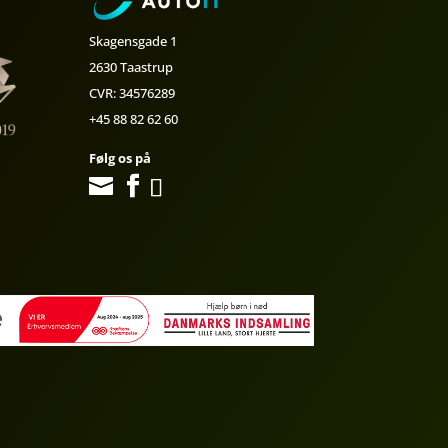
Skagensgade 1
2630 Taastrup
CVR: 34576289
+45 88 82 62 60
Følg os på