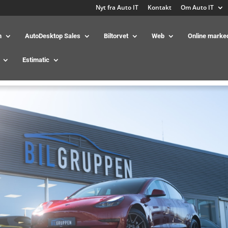
Nyt fra Auto IT
Kontakt
Om Auto IT
m
AutoDesktop Sales
Biltorvet
Web
Online marke
Estimatic