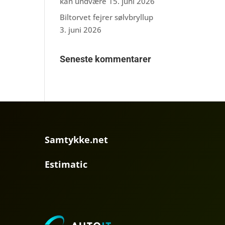
kan undvære
15. juni 2026
Biltorvet fejrer sølvbryllup
3. juni 2026
Seneste kommentarer
Samtykke.net
Estimatic