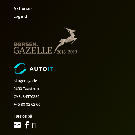
Aktionær
Log ind
Skagensgade 1
2630 Taastrup
CVR: 34576289
+45 88 82 62 60
Følg os på