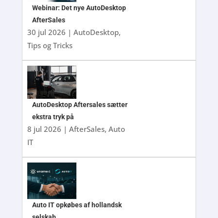
Webinar: Det nye AutoDesktop
AfterSales
30 jul 2026
|
AutoDesktop
,
Tips og Tricks
AutoDesktop Aftersales sætter
ekstra tryk på
8 jul 2026
|
AfterSales
,
Auto
IT
Auto IT opkøbes af hollandsk
selskab