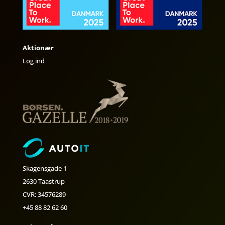
Aktionær
Log ind
Skagensgade 1
2630 Taastrup
CVR: 34576289
+45 88 82 62 60