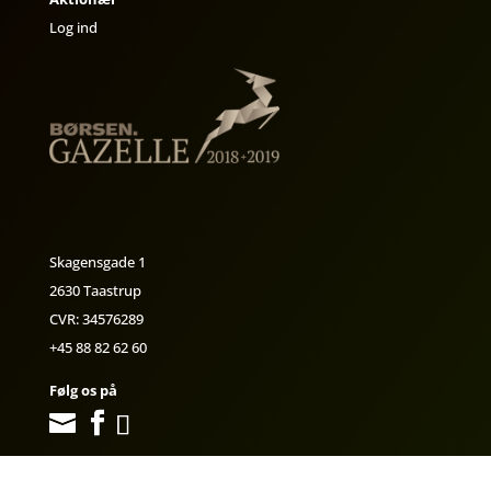
Log ind
Skagensgade 1
2630 Taastrup
CVR: 34576289
+45 88 82 62 60
Følg os på