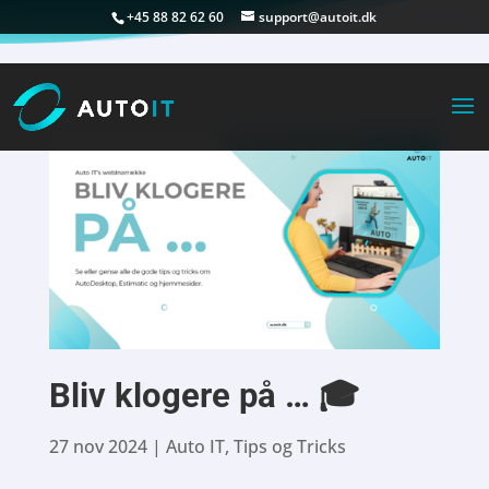
+45 88 82 62 60
support@autoit.dk
Bliv klogere på … 🎓
27 nov 2024
|
Auto IT
,
Tips og Tricks