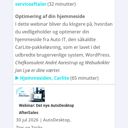
serviceaftaler
(32 minutter)
Optimering af din hjemmeside
I dette webinar bliver du klogere på, hvordan
du vedligeholder og optimerer din
hjemmeside fra Auto IT, den såkaldte
CarLite-pakkeløsning, som er lavet i det
udbredte brugervenlige system, WordPress.
Chefkonsulent André Aarestrup og Webudvikler
Jan Lyø er dine værter.
▶️ Hjemmesiden, Carlite
(65 minutter)
Webinar: Det nye AutoDesktop
AfterSales
30 jul 2026
|
AutoDesktop
,
Tips og Tricks