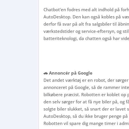
Chatbot’en fodres med alt indhold på fo
AutoDesktop. Den kan også kobles på væ
derfor få svar på alt fra salgsbiler til åb
værkstedstider og service-eftersyn, og sti
batteriteknologi, da chatten også har vide
🚗 Annoncér på Google
Det andet værktøj er en robot, der sørger f
annonceret på Google, så de rammer int
bilkøbere præcist. Robotten er koblet op
den selv sørger for at få nye biler på, og 
solgte biler slukket, så snart der er lavet 
AutoDesktop, så du ikke bruger penge på bi
Robotten vil spare dig mange timer i admi