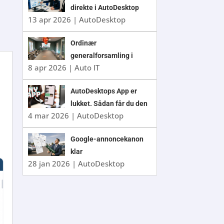
direkte i AutoDesktop
13 apr 2026
|
AutoDesktop
Ordinær
generalforsamling i
8 apr 2026
|
Auto IT
Auto IT A/S 2026
AutoDesktops App er
lukket. Sådan får du den
4 mar 2026
|
AutoDesktop
nye app
t
Google-annoncekanon
klar
28 jan 2026
|
AutoDesktop