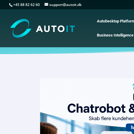
+45 88 82 62 60
support@autoit.dk
AutoDesktop Platfor
Business Intelligence