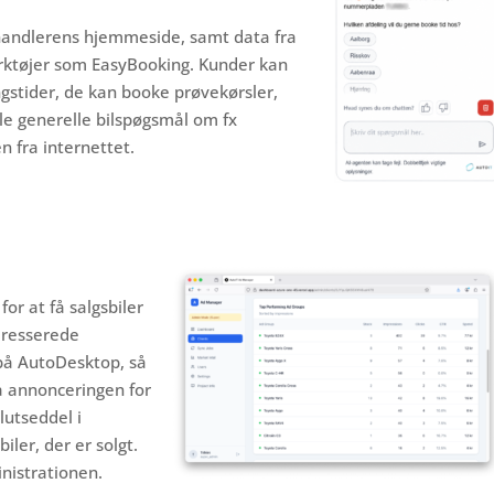
rhandlerens hjemmeside, samt data fra
rktøjer som EasyBooking. Kunder kan
ningstider, de kan booke prøvekørsler,
lle generelle bilspøgsmål om fx
n fra internettet.
or at få salgsbiler
eresserede
 på AutoDesktop, så
få annonceringen for
slutseddel i
ler, der er solgt.
nistrationen.