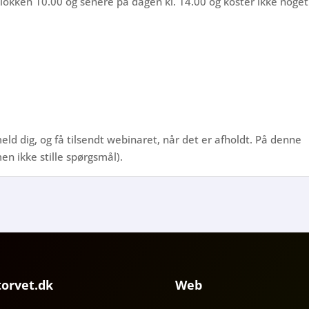
lokken 10.00 og senere på dagen kl. 14.00 og koster ikke noget
meld dig, og få tilsendt webinaret, når det er afholdt. På denne
en ikke stille spørgsmål).
torvet.dk
Web