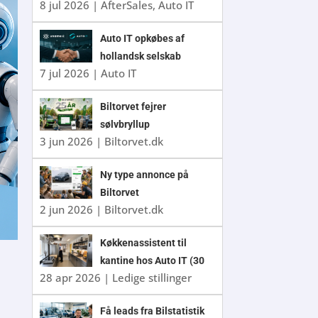
8 jul 2026
|
AfterSales
,
Auto IT
Auto IT opkøbes af
hollandsk selskab
7 jul 2026
|
Auto IT
Biltorvet fejrer
sølvbryllup
3 jun 2026
|
Biltorvet.dk
Ny type annonce på
Biltorvet
2 jun 2026
|
Biltorvet.dk
Køkkenassistent til
kantine hos Auto IT (30
28 apr 2026
|
Ledige stillinger
timer/uge)
Få leads fra Bilstatistik