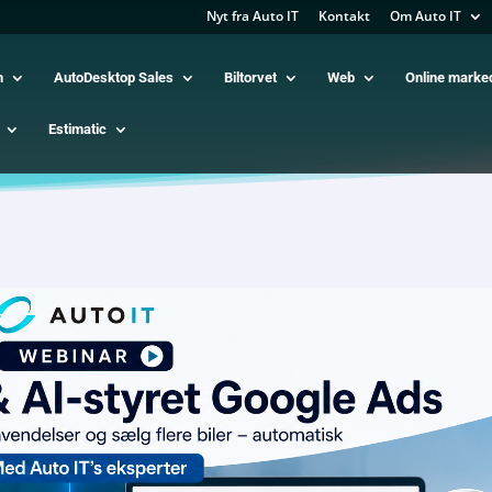
Nyt fra Auto IT
Kontakt
Om Auto IT
m
AutoDesktop Sales
Biltorvet
Web
Online marke
Estimatic