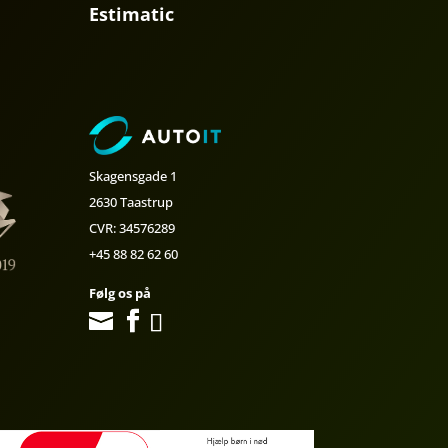
Estimatic
Skagensgade 1
2630 Taastrup
CVR: 34576289
+45 88 82 62 60
Følg os på