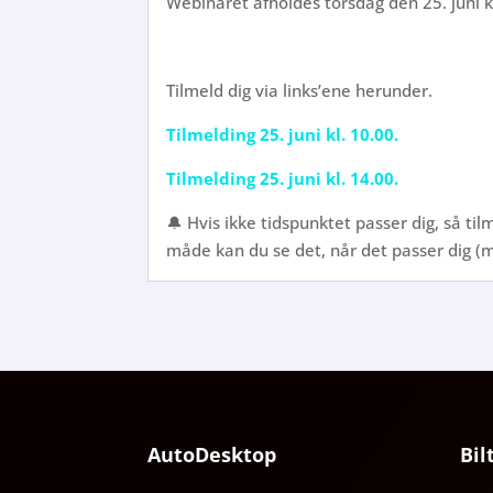
Webinaret afholdes torsdag den 25. juni k
Tilmeld dig via links’ene herunder.
Tilmelding 25. juni kl. 10.00.
Tilmelding 25. juni kl. 14.00.
🔔 Hvis ikke tidspunktet passer dig, så til
måde kan du se det, når det passer dig (m
AutoDesktop
Bil