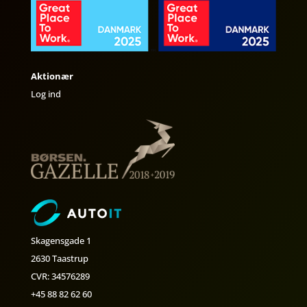
Aktionær
Log ind
Skagensgade 1
2630 Taastrup
CVR: 34576289
+45 88 82 62 60