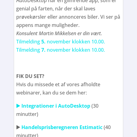
AutoDesktop har en glimrende app, som er
genial på farten, når der skal laves
prøvekørsler eller annonceres biler. Vi ser på
appens mange muligheder.
Konsulent Martin Mikkelsen er din vært.
Tilmelding
5.
november klokken 10.00.
Tilmelding
7.
november klokken 10.00.
FIK DU SET?
Hvis du missede et af vores afholdte
webinarer, kan du se dem her:
▶️ Integrationer i AutoDesktop
(30
minutter)
▶️
Handelsprisberegneren Estimatic
(40
minutter)