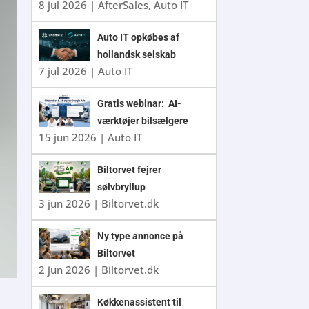
8 jul 2026
|
AfterSales
,
Auto IT
Auto IT opkøbes af
hollandsk selskab
7 jul 2026
|
Auto IT
Gratis webinar: AI-
værktøjer bilsælgere
15 jun 2026
|
Auto IT
ikke kan undvære
Biltorvet fejrer
sølvbryllup
3 jun 2026
|
Biltorvet.dk
Ny type annonce på
Biltorvet
2 jun 2026
|
Biltorvet.dk
Køkkenassistent til