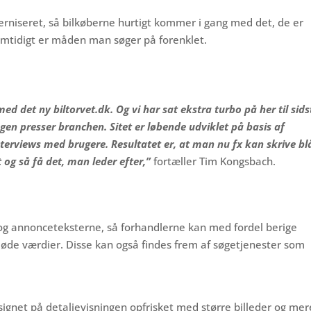
erniseret, så bilkøberne hurtigt kommer i gang med det, de er
 Samtidigt er måden man søger på forenklet.
med det ny biltorvet.dk. Og vi har sat ekstra turbo på her til sids
en presser branchen. Sitet er løbende udviklet på basis af
erviews med brugere. Resultatet er, at man nu fx kan skrive bl
t og så få det, man leder efter,”
fortæller Tim Kongsbach.
r og annonceteksterne, så forhandlerne kan med fordel berige
øde værdier. Disse kan også findes frem af søgetjenester som
signet på detaljevisningen opfrisket med større billeder og mer