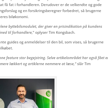
 at få fat i forhandleren. Derudover er de velkendte og gode
ingsforslag og en forsikringsberegner forbedret, så brugerne
deres biløkonomi.
 alene byttebilsmodulet, der giver en prisindikation på kundens
åned til forhandlere,
” oplyser Tim Kongsbach.
nte guides og anmeldelser til den bil, som vises, så brugerne
ilkøbet.
ne feature stor begejstring. Selve artikelområdet har også fået e
t mere lækkert og artiklerne nemmere at læse,”
slår Tim