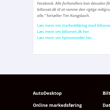
Facebook. Alle forhandlere kan desuden få 
biltorvet.dk til at ramme den rigtige målgrup
alle,”
fortæller Tim Kongsbach.
Læs mere om markedsføring med biltorve
Læs mere om biltorvet.dk her.
Læs mere om hjemmesider her.
AutoDesktop
Bil
Online markedsføring
Da