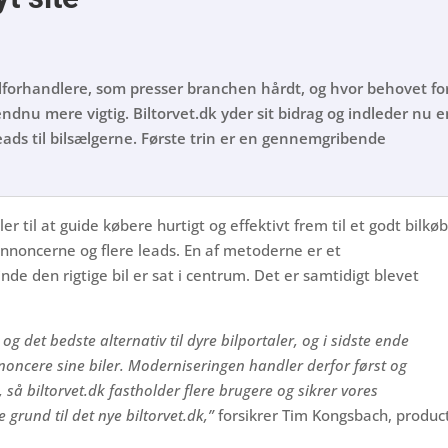
 bilforhandlere, som presser branchen hårdt, og hvor behovet fo
ndnu mere vigtig. Biltorvet.dk yder sit bidrag og indleder nu 
 leads til bilsælgerne. Første trin er en gennemgribende
er til at guide købere hurtigt og effektivt frem til et godt bilkøb
oncerne og flere leads. En af metoderne er et
de den rigtige bil er sat i centrum. Det er samtidigt blevet
og det bedste alternativ til dyre bilportaler, og i sidste ende
noncere sine biler. Moderniseringen handler derfor først og
å biltorvet.dk fastholder flere brugere og sikrer vores
 grund til det nye biltorvet.dk,”
forsikrer Tim Kongsbach, produc