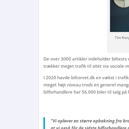
Tim Kon
De over 3000 artikler indeholder biltests
trækker meget trafik til sitet via sociale 
I 2020 havde biltorvet.dk en vækst i trafi
meget højt niveau trods en generel mange
bilforhandlere har 56.000 biler til salg på
”Vi oplever en større opbakning fra br
at vi også får de sidste bilforhandlere