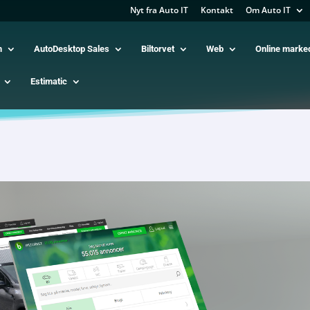
Nyt fra Auto IT
Kontakt
Om Auto IT
m
AutoDesktop Sales
Biltorvet
Web
Online marke
Estimatic