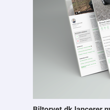
Biltorvet.dk lancerer n