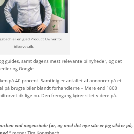
gsbach er en glad Product Owner for
biltorvet.dk.
 og guides, samt dagens mest relevante bilnyheder, og det
medier og Google.
kken på 40 procent. Samtidig er antallet af annoncer på et
l på brugte biler blandt forhandlerne – Mere end 1800
 biltorvet.dk lige nu. Den fremgang kører sitet videre på.
anchen end nogensinde før, og med det nye site er jeg sikker på,
 med,”
mener Tim Kongsbach.