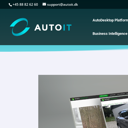
+45 88 82 62 60
support@autoit.dk
AutoDesktop Platfor
Business Intelligence