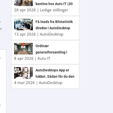
kantine hos Auto IT (30
28 apr 2026
|
Ledige stillinger
timer/uge)
Få leads fra Bilstatistik
r
direkte i AutoDesktop
en
13 apr 2026
|
AutoDesktop
Ordinær
generalforsamling i
.
8 apr 2026
|
Auto IT
Auto IT A/S 2026
AutoDesktops App er
lukket. Sådan får du den
4 mar 2026
|
AutoDesktop
nye app
t