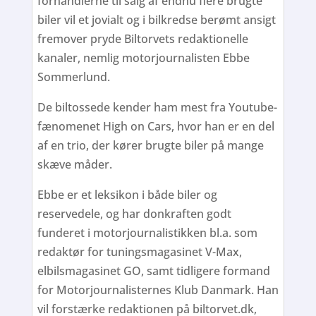
forhandlerne til salg af endnu flere brugte
biler vil et jovialt og i bilkredse berømt ansigt
fremover pryde Biltorvets redaktionelle
kanaler, nemlig motorjournalisten Ebbe
Sommerlund.
De biltossede kender ham mest fra Youtube-
fænomenet High on Cars, hvor han er en del
af en trio, der kører brugte biler på mange
skæve måder.
Ebbe er et leksikon i både biler og
reservedele, og har donkraften godt
funderet i motorjournalistikken bl.a. som
redaktør for tuningsmagasinet V-Max,
elbilsmagasinet GO, samt tidligere formand
for Motorjournalisternes Klub Danmark. Han
vil forstærke redaktionen på biltorvet.dk,