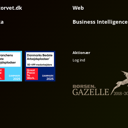
torvet.dk
Web
ta
Business Intelligence
Aktionær
Log ind