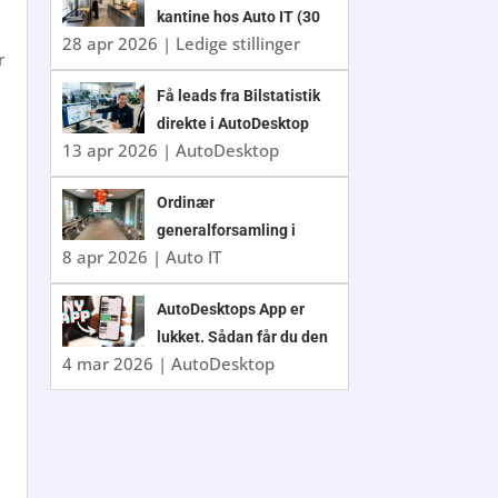
kantine hos Auto IT (30
28 apr 2026
|
Ledige stillinger
timer/uge)
r
Få leads fra Bilstatistik
direkte i AutoDesktop
13 apr 2026
|
AutoDesktop
Ordinær
generalforsamling i
8 apr 2026
|
Auto IT
Auto IT A/S 2026
r
AutoDesktops App er
lukket. Sådan får du den
4 mar 2026
|
AutoDesktop
nye app