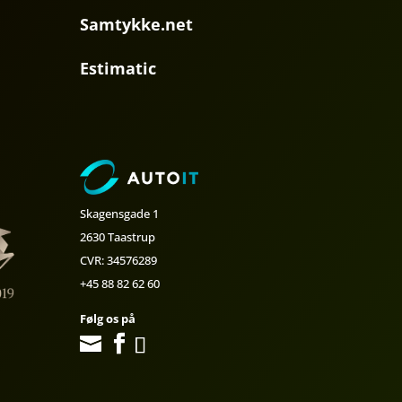
Samtykke.net
Estimatic
Skagensgade 1
2630 Taastrup
CVR: 34576289
+45 88 82 62 60
Følg os på