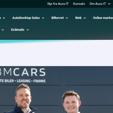
Nyt fra Auto IT
Kontakt
Om Auto IT
m
AutoDesktop Sales
Biltorvet
Web
Online marke
Estimatic