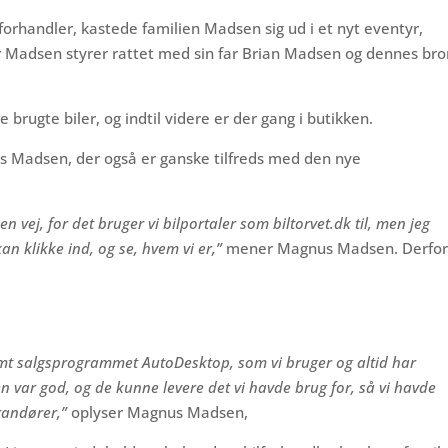
orhandler, kastede familien Madsen sig ud i et nyt eventyr,
Madsen styrer rattet med sin far Brian Madsen og dennes bro
 brugte biler, og indtil videre er der gang i butikken.
s Madsen, der også er ganske tilfreds med den nye
en vej, for det bruger vi bilportaler som biltorvet.dk til, men jeg
kan klikke ind, og se, hvem vi er,”
mener Magnus Madsen. Derfo
amt salgsprogrammet AutoDesktop, som vi bruger og altid har
sen var god, og de kunne levere det vi havde brug for, så vi havde
randører,”
oplyser Magnus Madsen,