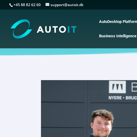
+45 88 82 62 60
support@autoit.dk
AutoDesktop Platfor
Business Intelligence