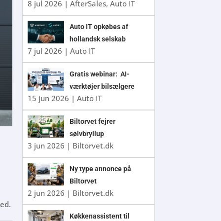
8 jul 2026
|
AfterSales
,
Auto IT
Auto IT opkøbes af
hollandsk selskab
7 jul 2026
|
Auto IT
Gratis webinar: AI-
værktøjer bilsælgere
15 jun 2026
|
Auto IT
ikke kan undvære
Biltorvet fejrer
sølvbryllup
3 jun 2026
|
Biltorvet.dk
Ny type annonce på
Biltorvet
2 jun 2026
|
Biltorvet.dk
med.
Køkkenassistent til