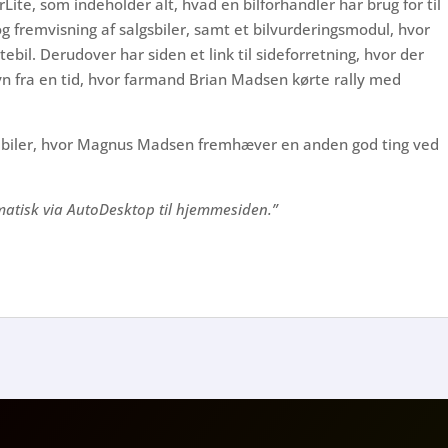
ite, som indeholder alt, hvad en bilforhandler har brug for til
og fremvisning af salgsbiler, samt et bilvurderingsmodul, hvor
bil. Derudover har siden et link til sideforretning, hvor der
evn fra en tid, hvor farmand Brian Madsen kørte rally med
 biler, hvor Magnus Madsen fremhæver en anden god ting ved
omatisk via AutoDesktop til hjemmesiden.”