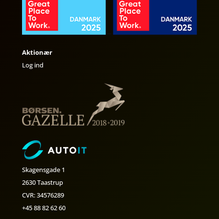
Aktionær
Log ind
Skagensgade 1
2630 Taastrup
CVR: 34576289
+45 88 82 62 60