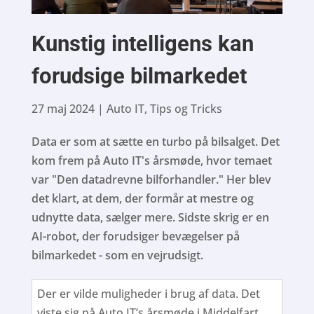
Kunstig intelligens kan
forudsige bilmarkedet
27 maj 2024
|
Auto IT
,
Tips og Tricks
Data er som at sætte en turbo på bilsalget. Det
kom frem på Auto IT's årsmøde, hvor temaet
var "Den datadrevne bilforhandler." Her blev
det klart, at dem, der formår at mestre og
udnytte data, sælger mere. Sidste skrig er en
AI-robot, der forudsiger bevægelser på
bilmarkedet - som en vejrudsigt.
Der er vilde muligheder i brug af data. Det
viste sig på Auto IT’s årsmøde i Middelfart,