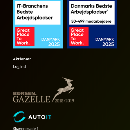
Aktionær
Log ind
Skagensgade 1