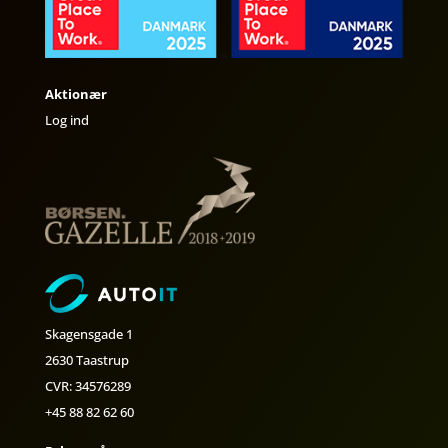
Aktionær
Log ind
Skagensgade 1
2630 Taastrup
CVR: 34576289
+45 88 82 62 60