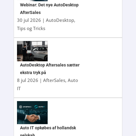
Webinar: Det nye AutoDesktop
AfterSales
30 jul 2026
|
AutoDesktop
,
Tips og Tricks
AutoDesktop Aftersales sætter
ekstra tryk på
8 jul 2026
|
AfterSales
,
Auto
IT
Auto IT opkøbes af hollandsk
selskab