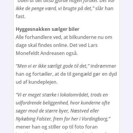
”Uden at det altså gjorde nogen forskel. Det var
ikke de penge værd, vi brugte på det,”
slår han
fast.
Hyggesnakken sælger biler
Alle forhandlere ved, at bilkunderne nu om
dage skal findes online. Det ved Lars
Monefeldt Andreasen også.
”Men vi er ikke særligt gode til det,”
indrømmer
han og fortæller, at de til gengæld gør en dyd
ud af kundeplejen.
”Vi er meget stærke i lokalområdet, trods en
udfordrende beliggenhed, hvor kunderne ofte
søger mod de større byer, Næstved eller
Nykøbing Falster, frem for her i Vordingborg,”
mener han og stiller op til foto foran