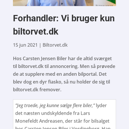
Forhandler: Vi bruger kun
biltorvet.dk
15 jun 2021
|
Biltorvet.dk
Hos Carsten Jensen Biler har de altid sværget
til biltorvet.dk til annoncering. Men så prøvede
de at supplere med en anden bilportal. Det
blev dog en dyr fiasko, så nu holder de sig til
biltorvet.dk fremover.
”Jeg troede, jeg kunne sælge flere biler,”
lyder
det næsten undskyldende fra Lars
Monefeldt Andreasen, der står for bilsalget
hos Carsten Jensen Biler i Vordingborg. Han