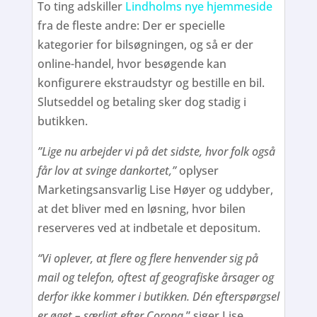
To ting adskiller
Lindholms nye hjemmeside
fra de fleste andre: Der er specielle
kategorier for bilsøgningen, og så er der
online-handel, hvor besøgende kan
konfigurere ekstraudstyr og bestille en bil.
Slutseddel og betaling sker dog stadig i
butikken.
”Lige nu arbejder vi på det sidste, hvor folk også
får lov at svinge dankortet,”
oplyser
Marketingsansvarlig Lise Høyer og uddyber,
at det bliver med en løsning, hvor bilen
reserveres ved at indbetale et depositum.
“Vi oplever, at flere og flere henvender sig på
mail og telefon, oftest af geografiske årsager og
derfor ikke kommer i butikken. Dén efterspørgsel
er øget – særligt efter Corona
,” siger Lise